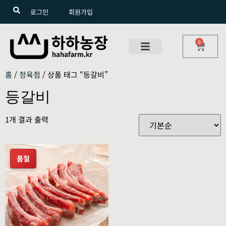
로그인
회원가입
0
홈
/
정육점
/ 상품 태그 “등갈비”
등갈비
1개 결과 출력