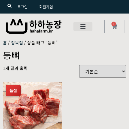
로그인
회원가입
0
홈
/
정육점
/ 상품 태그 “등뼈”
등뼈
1개 결과 출력