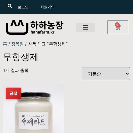
로그인
회원가입
0
홈
/
정육점
/ 상품 태그 “무항생제”
무항생제
1개 결과 출력