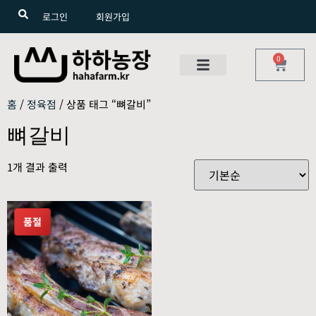
로그인
회원가입
0
홈
/
정육점
/ 상품 태그 “뼈갈비”
뼈갈비
1개 결과 출력