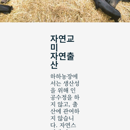
자연교
미
자연출
산
하하농장에
서는 생산성
을 위해 인
공수정을 하
지 않고, 출
산에 관여하
지 않습니
다. 자연스