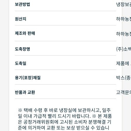
냉장보관(
보관방법
하하농
원산지
제조와 판매
하하농장
(주)소
도축장명
제품에
도축일
박스(종
용기(포장)재질
고객문의 
반품과 교환
※ 택배 수령 후 바로 냉장실에 보관하시고, 일주
일 이내 가급적 빨리 드시기 바랍니다. ※ 본 제품
은 공정거래위원회에 고시된 소비자 분쟁해결 기
준에 의거하여 교환 또는 보상 받으실 수 있습니