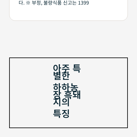
다. ※ 부정, 불량식품 신고는 1399
아주 특
별한
하하농
장 흑돼
지의
특징