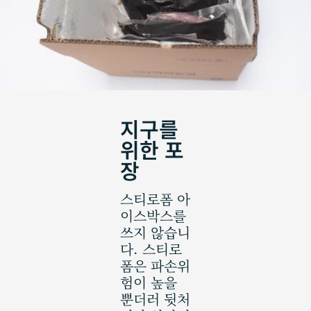
지구를
위한 포
장
스티로폼 아
이스박스를
쓰지 않습니
다. 스티로
폼은 파손위
험이 높을
뿐더러 뒷처