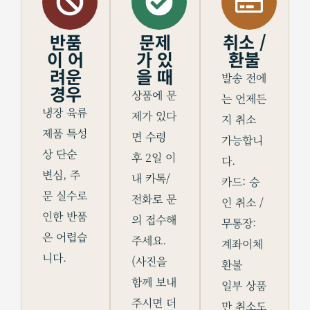
반품
문제
취소 /
이 어
가 있
환불
려운
을 때
발송 전에
경우
상품에 문
는 언제든
냉장 육류
제가 있다
지 취소
제품 특성
면 수령
가능합니
상 단순
후 2일 이
다.
변심, 주
내 카톡/
카드: 승
문 실수로
전화로 문
인 취소 /
인한 반품
의 접수해
무통장:
은 어렵습
주세요.
계좌이체
니다.
(사진을
환불
함께 보내
일부 상품
주시면 더
만 취소도