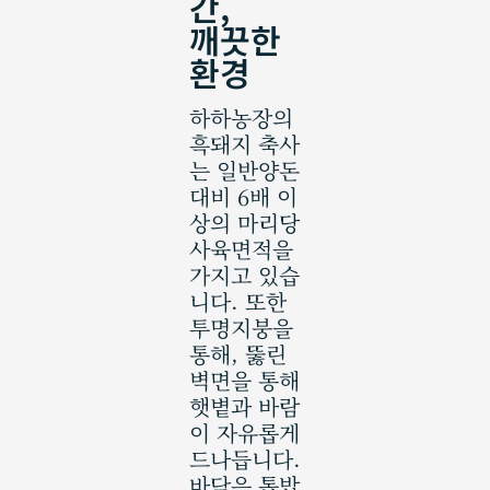
간,
깨끗한
환경
하하농장의
흑돼지 축사
는 일반양돈
대비 6배 이
상의 마리당
사육면적을
가지고 있습
니다. 또한
투명지붕을
통해, 뚫린
벽면을 통해
햇볕과 바람
이 자유롭게
드나듭니다.
바닥은 톱밥