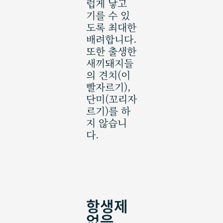
럽게 낳고
기를 수 있
도록 최대한
배려합니다.
또한 출생한
새끼돼지들
의 견치(이
빨자르기),
단미(꼬리자
르기)를 하
지 않습니
다.
항생제
없음