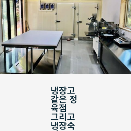
냉장고
같은 정
육점
그리고
냉장숙