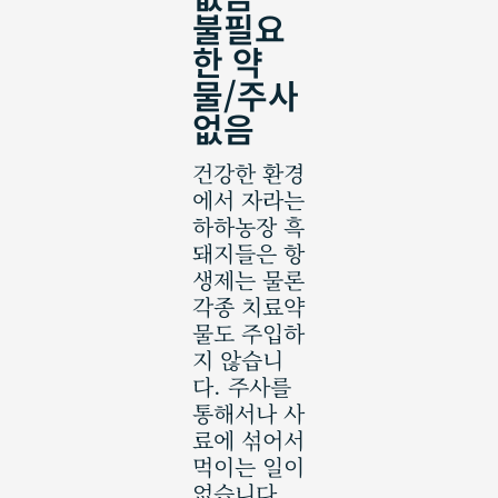
불필요
한 약
물/주사
없음
건강한 환경
에서 자라는
하하농장 흑
돼지들은 항
생제는 물론
각종 치료약
물도 주입하
지 않습니
다. 주사를
통해서나 사
료에 섞어서
먹이는 일이
없습니다.