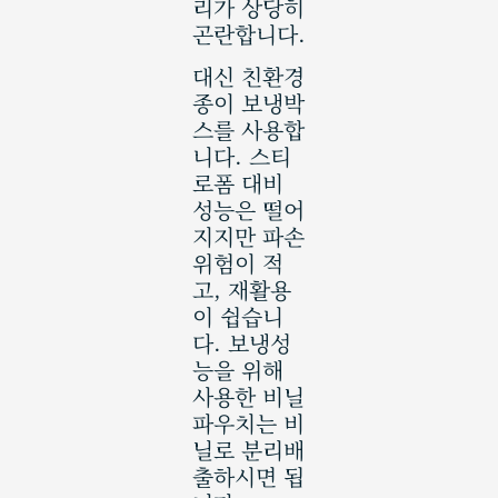
리가 상당히
곤란합니다.
대신 친환경
종이 보냉박
스를 사용합
니다. 스티
로폼 대비
성능은 떨어
지지만 파손
위험이 적
고, 재활용
이 쉽습니
다. 보냉성
능을 위해
사용한 비닐
파우치는 비
닐로 분리배
출하시면 됩