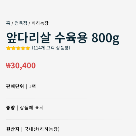
홈
/
정육점
/ 하하농장
앞다리살 수육용 800g
(
114
개 고객 상품평)
4.98
114
개 고
객 평가를
₩
30,400
기준으로 5
점 만점에
점으로 평
가됨
판매단위
| 1팩
중량
| 상품에 표시
원산지
| 국내산(하하농장)