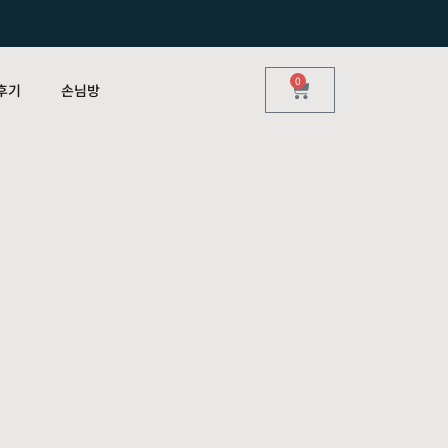
0
후기
손님방