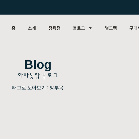
홈
소개
정육점
블로그
별그램
구매
Blog
하하농장 블로그
태그로 모아보기 : 방부목