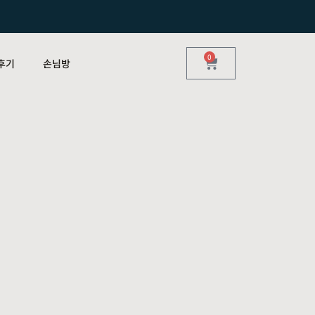
0
후기
손님방