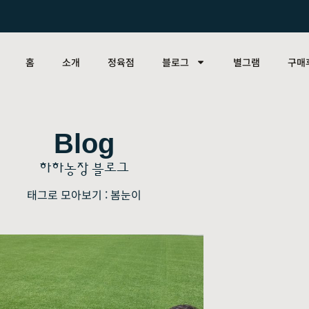
홈
소개
정육점
블로그
별그램
구매
Blog
하하농장 블로그
태그로 모아보기 : 봄눈이