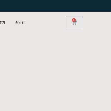
0
후기
손님방