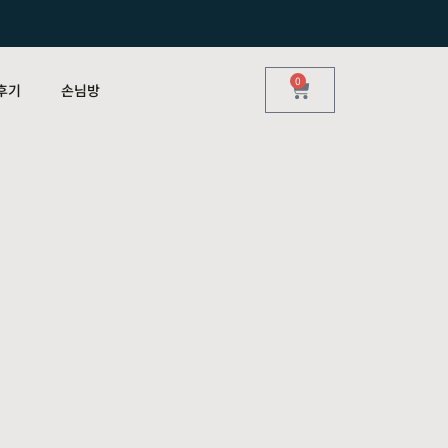
0
후기
손님방