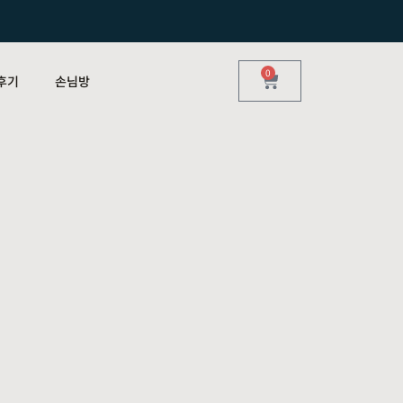
0
후기
손님방