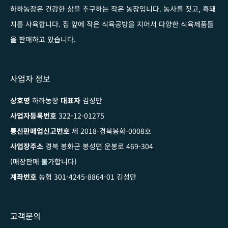
하하농장은 건강한 삶을 추구하는 작은 농장입니다
. 농사를 짓고, 흑돼
지를 사육합니다. 집 앞에 작은 식육공방을 지어서 다양한 식육제품들
을 판매하고 있습니다.
사업자 정보
상호명
하하농장
대표자
김성만
사업자등록번호
322-12-01275
통신판매업신고번호
제 2018-경북봉화-0008호
사업장주소
경북 봉화군 봉성면 운봉로 469-304
(매장판매 불가합니다)
계좌번호
농협 301-4245-8864-01 김성만
고객문의