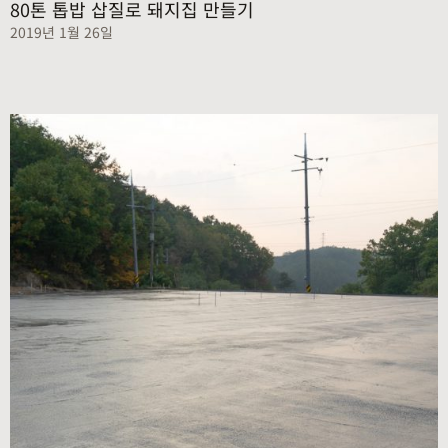
80톤 톱밥 삽질로 돼지집 만들기
2019년 1월 26일