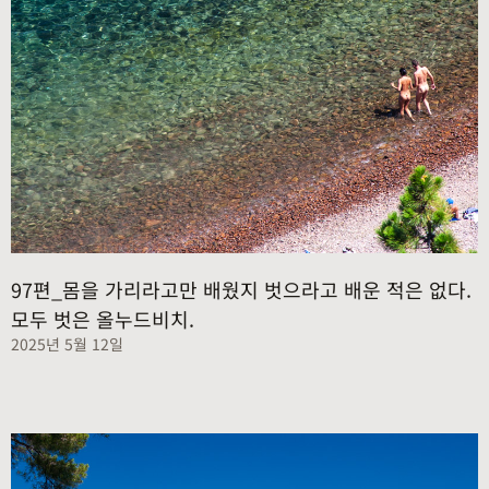
97편_몸을 가리라고만 배웠지 벗으라고 배운 적은 없다.
모두 벗은 올누드비치.
2025년 5월 12일