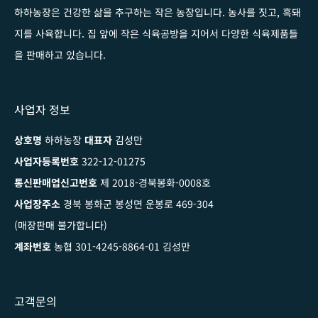
하하농장은 건강한 삶을 추구하는 작은 농장입니다
. 농사를 짓고, 흑돼
지를 사육합니다. 집 앞에 작은 식육공방을 지어서 다양한 식육제품들
을 판매하고 있습니다.
사업자 정보
상호명
하하농장
대표자
김성만
사업자등록번호
322-12-01275
통신판매업신고번호
제 2018-경북봉화-0008호
사업장주소
경북 봉화군 봉성면 운봉로 469-304
(매장판매 불가합니다)
계좌번호
농협 301-4245-8864-01 김성만
고객문의