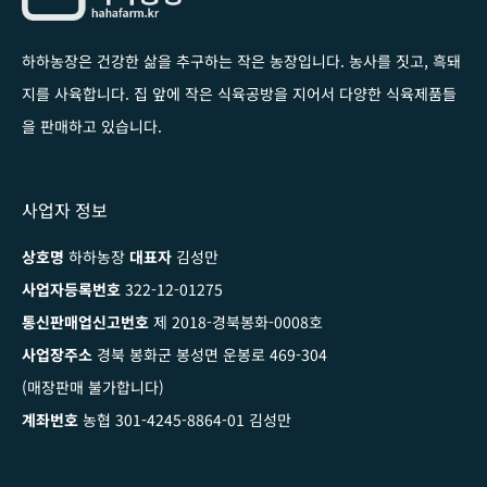
하하농장은 건강한 삶을 추구하는 작은 농장입니다
. 농사를 짓고, 흑돼
지를 사육합니다. 집 앞에 작은 식육공방을 지어서 다양한 식육제품들
을 판매하고 있습니다.
사업자 정보
상호명
하하농장
대표자
김성만
사업자등록번호
322-12-01275
통신판매업신고번호
제 2018-경북봉화-0008호
사업장주소
경북 봉화군 봉성면 운봉로 469-304
(매장판매 불가합니다)
계좌번호
농협 301-4245-8864-01 김성만