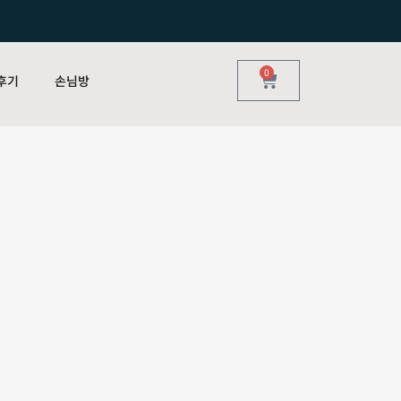
0
후기
손님방