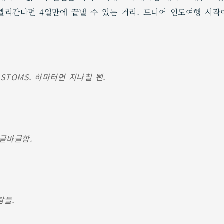
 빨리간다면 4일만에 끝낼 수 있는 거리. 드디어 인도여행 시작
STOMS. 하마터면 지나칠 뻔.
바글바글함.
람들.