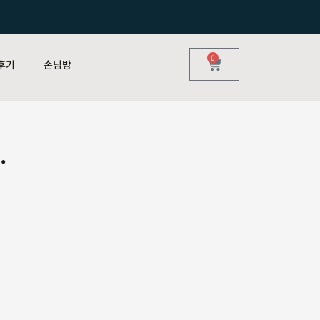
0
후기
손님방
.