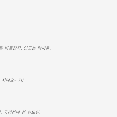
팔은 비르간지, 인도는 락싸울.
 저에요~ 저!
. 국경선에 선 인도인.