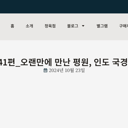
홈
소개
정육점
블로그
별그램
구매
41편_오랜만에 만난 평원, 인도 국경
2024년 10월 23일