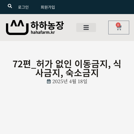
로그인
회원가입
0
72편_허가 없인 이동금지, 식
사금지, 숙소금지
2025년 4월 18일