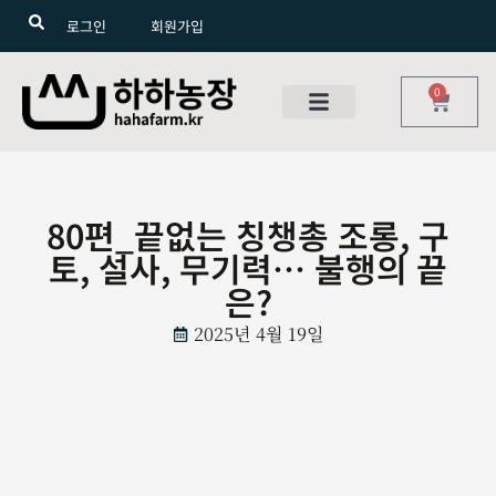
로그인
회원가입
0
80편_끝없는 칭챙총 조롱, 구
토, 설사, 무기력… 불행의 끝
은?
2025년 4월 19일