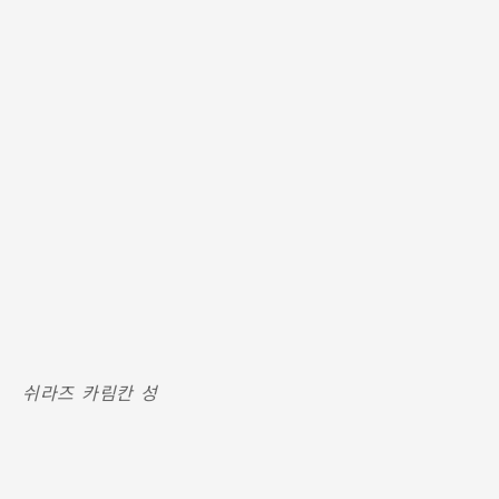
쉬라즈 카림칸 성