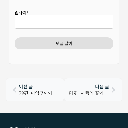
웹사이트
이전 글
다음 글
79편_마약쟁이에게 초대받다.
81편_여행의 끝이 되었을 아시아의 끝, 이스탄불. 경유지가 되다.