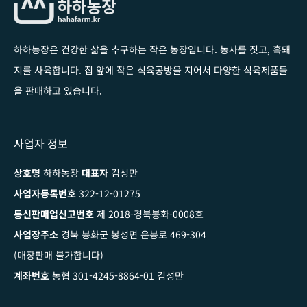
하하농장은 건강한 삶을 추구하는 작은 농장입니다
. 농사를 짓고, 흑돼
지를 사육합니다. 집 앞에 작은 식육공방을 지어서 다양한 식육제품들
을 판매하고 있습니다.
사업자 정보
상호명
하하농장
대표자
김성만
사업자등록번호
322-12-01275
통신판매업신고번호
제 2018-경북봉화-0008호
사업장주소
경북 봉화군 봉성면 운봉로 469-304
(매장판매 불가합니다)
계좌번호
농협 301-4245-8864-01 김성만