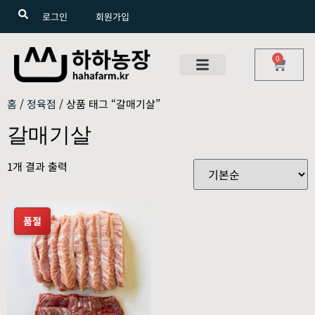
로그인
회원가입
0
홈
/
정육점
/ 상품 태그 “갈매기살”
갈매기살
1개 결과 출력