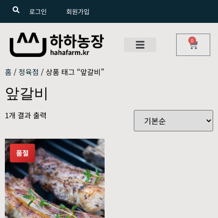
로그인
회원가입
0
홈
/
정육점
/ 상품 태그 “앞갈비”
앞갈비
1개 결과 출력