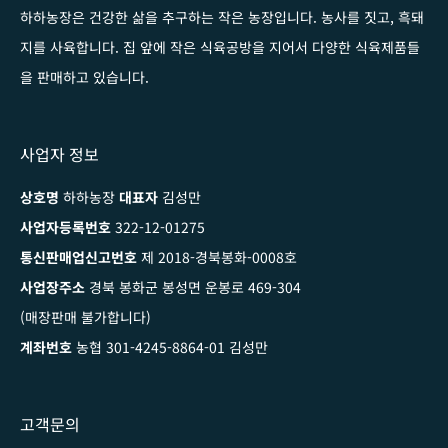
하하농장은 건강한 삶을 추구하는 작은 농장입니다
. 농사를 짓고, 흑돼
지를 사육합니다. 집 앞에 작은 식육공방을 지어서 다양한 식육제품들
을 판매하고 있습니다.
사업자 정보
상호명
하하농장
대표자
김성만
사업자등록번호
322-12-01275
통신판매업신고번호
제 2018-경북봉화-0008호
사업장주소
경북 봉화군 봉성면 운봉로 469-304
(매장판매 불가합니다)
계좌번호
농협 301-4245-8864-01 김성만
고객문의