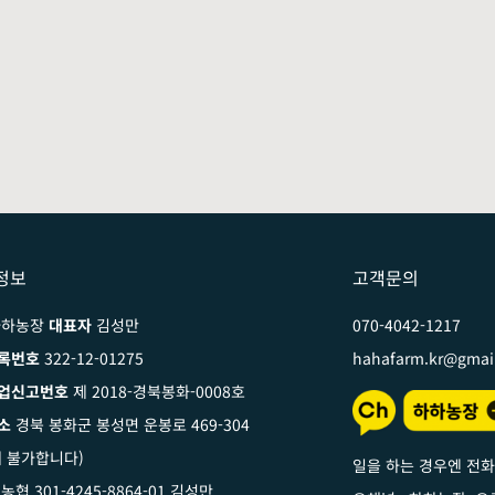
정보
고객문의
하농장
대표자
김성만
070-4042-1217
록번호
322-12-01275
hahafarm.kr@gmai
업신고번호
제 2018-경북봉화-0008호
소
경북 봉화군 봉성면 운봉로 469-304
 불가합니다)
일을 하는 경우엔 전화
농협 301-4245-8864-01 김성만