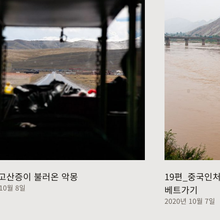
_고산증이 불러온 악몽
19편_중국인처
 10월 8일
베트가기
2020년 10월 7일