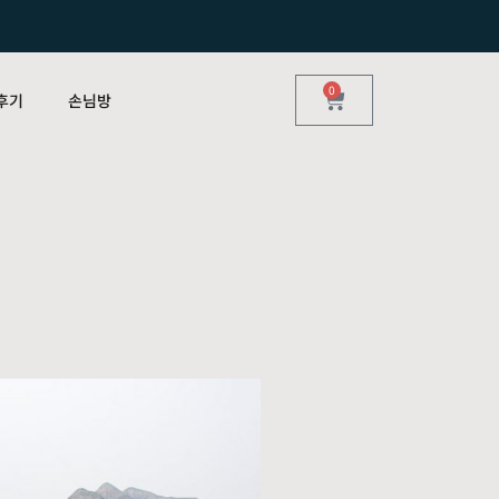
0
후기
손님방