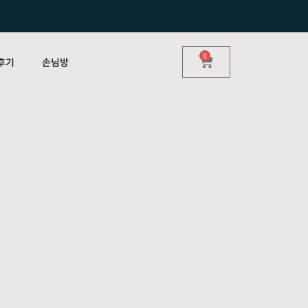
0
후기
손님방