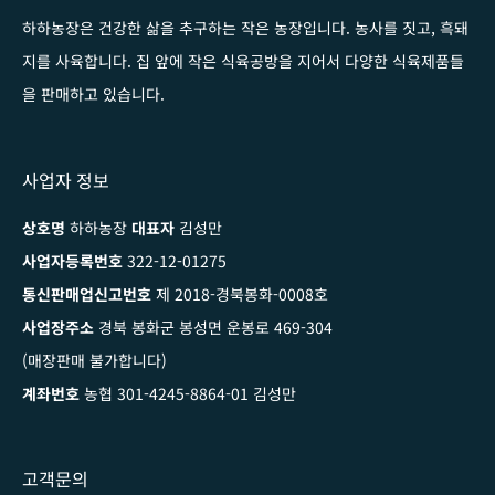
하하농장은 건강한 삶을 추구하는 작은 농장입니다
. 농사를 짓고, 흑돼
지를 사육합니다. 집 앞에 작은 식육공방을 지어서 다양한 식육제품들
을 판매하고 있습니다.
사업자 정보
상호명
하하농장
대표자
김성만
사업자등록번호
322-12-01275
통신판매업신고번호
제 2018-경북봉화-0008호
사업장주소
경북 봉화군 봉성면 운봉로 469-304
(매장판매 불가합니다)
계좌번호
농협 301-4245-8864-01 김성만
고객문의