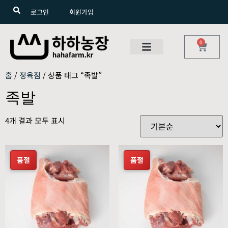
로그인
회원가입
0
홈
/
정육점
/ 상품 태그 “족발”
족발
4개 결과 모두 표시