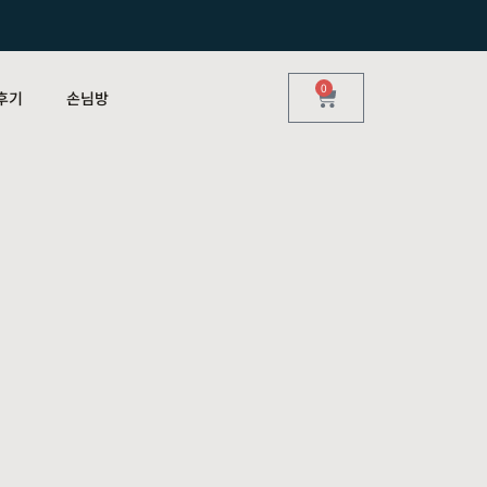
0
후기
손님방