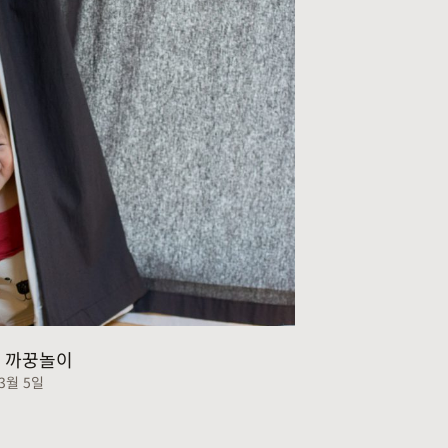
 까꿍놀이
 3월 5일