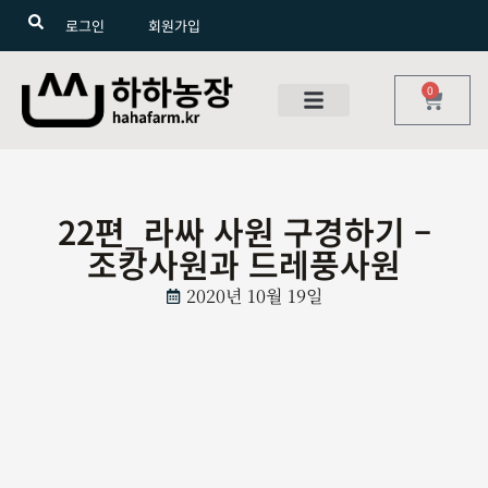
로그인
회원가입
0
22편_라싸 사원 구경하기 –
조캉사원과 드레풍사원
2020년 10월 19일