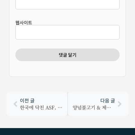
웹사이트
이전 글
다음 글
한국에 닥친 ASF, 하하농장 가슴이 철렁
양념불고기 & 제육볶음 출시!