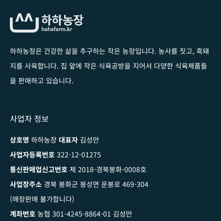
하하농장은 건강한 삶을 추구하는 작은 농장입니다
. 농사를 짓고, 흑돼
지를 사육합니다. 집 앞에 작은 식육공방을 지어서 다양한 식육제품들
을 판매하고 있습니다.
사업자 정보
상호명
하하농장
대표자
김성만
사업자등록번호
322-12-01275
통신판매업신고번호
제 2018-경북봉화-0008호
사업장주소
경북 봉화군 봉성면 운봉로 469-304
(매장판매 불가합니다)
계좌번호
농협 301-4245-8864-01 김성만