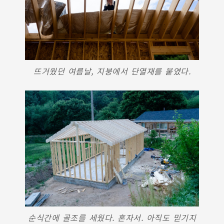
뜨거웠던 여름날, 지붕에서 단열재를 붙였다.
순식간에 골조를 세웠다. 혼자서. 아직도 믿기지